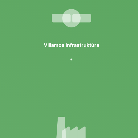
tájékoztatóinkból! Tájékoztatóinkat megtekintheti itt:
Süti tájékoztató
SZÜKSÉGES
MINDIG AKTÍV
A szükséges sütik döntő fontosságúak a weboldal
alapvető funkciói szempontjából, és a weboldal ezek
nélkül nem fog megfelelően működni.
Villamos Infrastruktúra
Ezek a sütik nem tárolnak személyazonosításra
alkalmas adatokat.
+
ANALITIKA
Analitikai sütiket használnak annak megértésére,
hogy a látogatók hogyan lépnek kapcsolatba a
weboldallal. Ezek a cookie-k segítséget nyújtanak a
látogatók számáról, a visszafordulási arányról, a
forgalmi forrásról stb.
HÍRDETÉS
A hirdetési sütiket arra használják, hogy a látogatókat