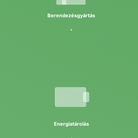
személyre szabott hirdetésekkel juttassák el a
korábban meglátogatott oldalak alapján, és
elemezzék a hirdetési kampány hatékonyságát.
Berendezésgyártás
+
SZÜKSÉGES SÜTIK ELFOGADÁSA
BEÁLLÍTÁSOK MENTÉSE
ÖSSZES SÜTI ELFOGADÁSA
Energiatárolás
+