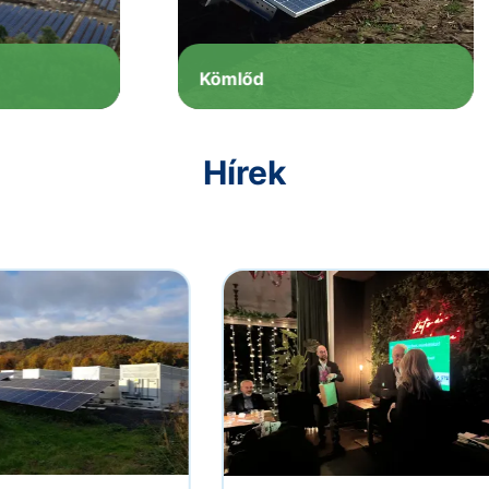
Kömlőd
499 kW naperőműpark
kivitelezése
Hírek
Megnézem