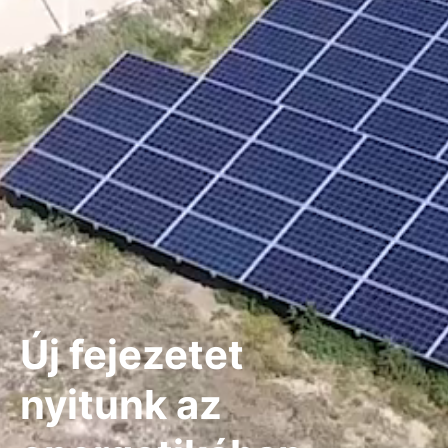
Új fejezetet
nyitunk az