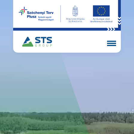
EN
HU
Rólunk
Szolgáltatások
Portfólió
Karrier
Hírek
Kapcsolat
Energiatárolás
STS AI Box