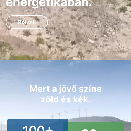
energetikában.
Rólunk
Mert a jövő színe
zöld és kék.