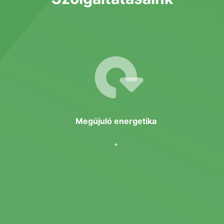
SÜTI BEÁLLÍTÁSOK
Megújuló energetika
A sütik olyan kis szöveges fájlok, amelyeket egy
weboldal felhasználhat arra, hogy még hatékonyabbá
tegye a felhasználói élményt. Hozzájárulás nélkül a
+
sütiket abban az esetben tárolhatjuk az Ön eszközén,
ha erre feltétlenül szükség van a weboldalunk
működése érdekében. Minden egyéb típusú süti
használatához az Ön engedélyére van szükségünk.
Bármikor módosíthatja vagy visszavonhatja a
hozzájárulását a weboldalunk láblécében található
"Süti beállítások" linkre kattintva.
Tudjon meg többet a sütikről és rólunk a